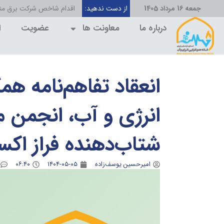
جمعه 16 مرداد 1405
از دست ندهید:
اقدام شاخص شرکت برق منط
درباره ما
معاونت ها
عضویت
ا
انعقاد تفاهم‌نامه هم
انرژی و آب، انجمن م
شتاب‌دهنده فراز اک
امیرحسین یوسف‌زاده
۱۴۰۴-۰۵-۰۵
۰۶:۴۰