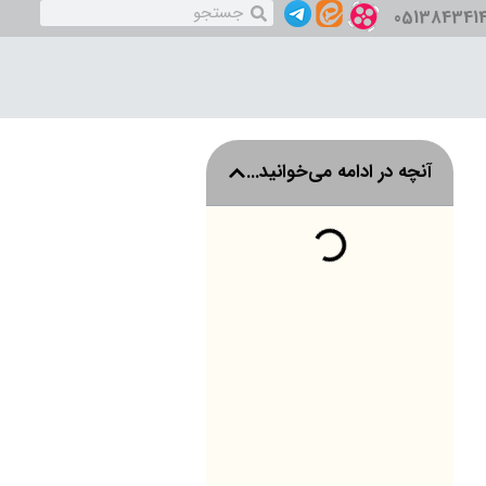
051384341
آنچه در ادامه می‌خوانید...