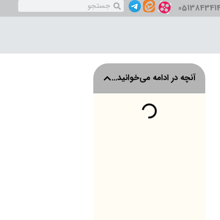
051384341
آنچه در ادامه می‌خوانید...