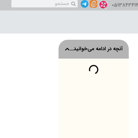
051384341
آنچه در ادامه می‌خوانید...