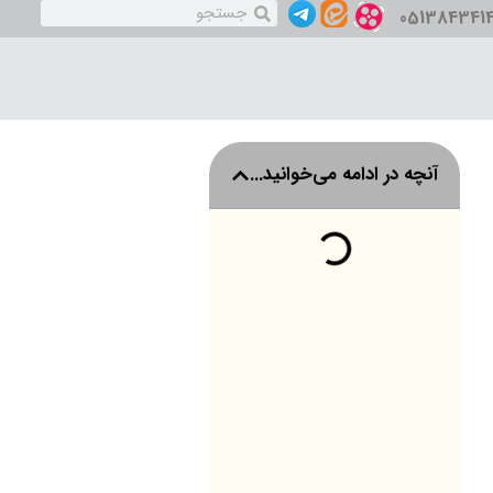
051384341
آنچه در ادامه می‌خوانید...