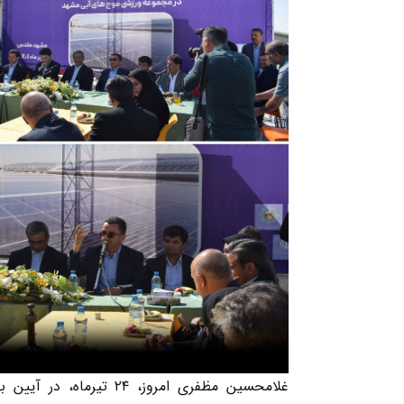
غلامحسین مظفری امروز، ۴