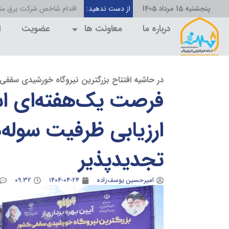
پنجشنبه 15 مرداد 1405
از دست ندهید:
اقدام شاخص شرکت برق منط
درباره ما
معاونت ها
عضویت
ا
در حاشیه افتتاح بزرگترین نیروگاه خورشیدی سقفی
فرصت یک‌هفته‌ای اس
ارزیابی ظرفیت سوله‌ه
تجدیدپذیر
امیرحسین یوسف‌زاده
۱۴۰۴-۰۴-۲۴
۰۹:۳۲