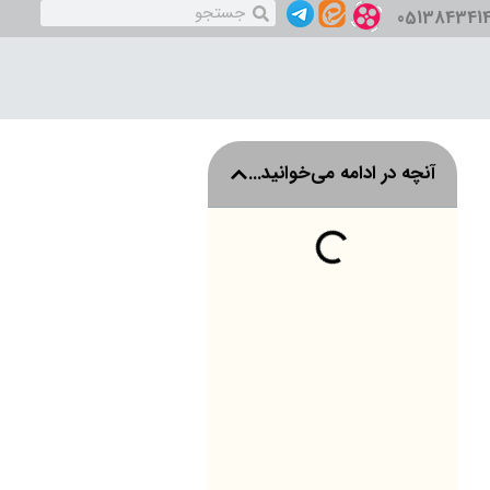
051384341
آنچه در ادامه می‌خوانید...