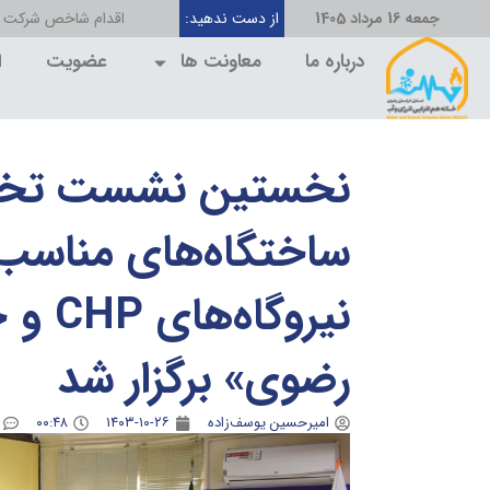
جمعه 16 مرداد 1405
از دست ندهید:
اقدام شاخص شرکت برق منط
درباره ما
معاونت ها
عضویت
ا
نخستین نشست تخ
ساختگاه‌های مناسب 
نیروگ
رضوی» برگزار شد
امیرحسین یوسف‌زاده
۱۴۰۳-۱۰-۲۶
۰۰:۴۸