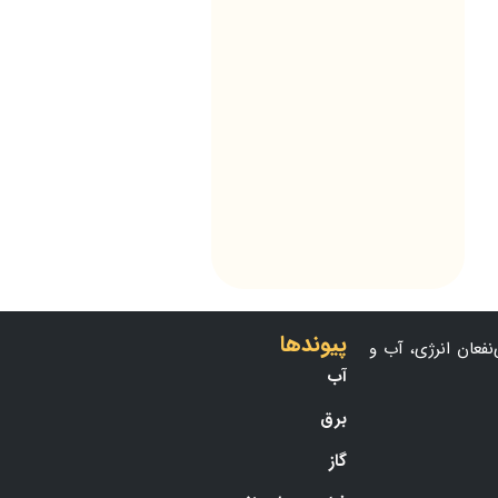
پیوندها
نفعان انرژی، آب و
آب
برق
گاز