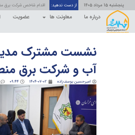
پنجشنبه 15 مرداد 1405
از دست ندهید:
اقدام شاخص شرکت برق منط
درباره ما
معاونت ها
عضویت
ا
نشست مشترک مدیران 
آب و شرکت برق منطقه
امیرحسین یوسف‌زاده
۱۴۰۴-۰۷-۰۲
۰۹:۴۴