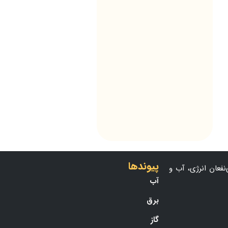
پیوندها
نفعان انرژی، آب و
آب
برق
گاز