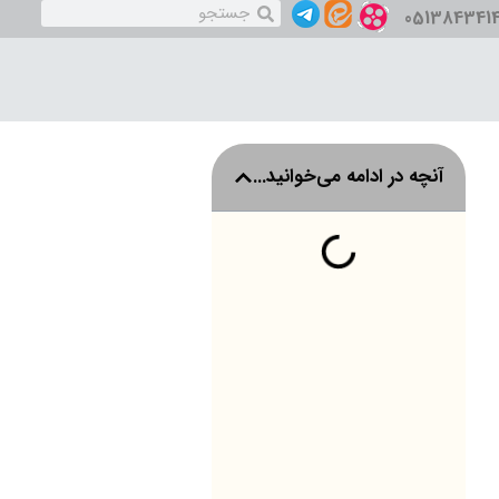
051384341
آنچه در ادامه می‌خوانید...