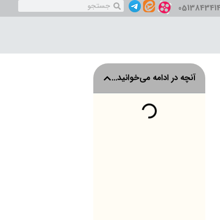
051384341
آنچه در ادامه می‌خوانید...