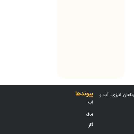
پیوندها
نفعان انرژی، آب و
آب
برق
گاز