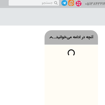
051384341
آنچه در ادامه می‌خوانید...