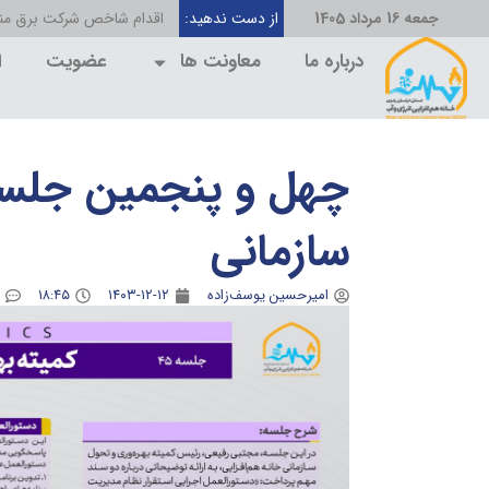
جمعه 16 مرداد 1405
از دست ندهید:
اقدام شاخص شرکت برق منط
درباره ما
معاونت ها
عضویت
ا
چهل و پنجمین جلسه 
سازمانی
امیرحسین یوسف‌زاده
۱۴۰۳-۱۲-۱۲
۱۸:۴۵