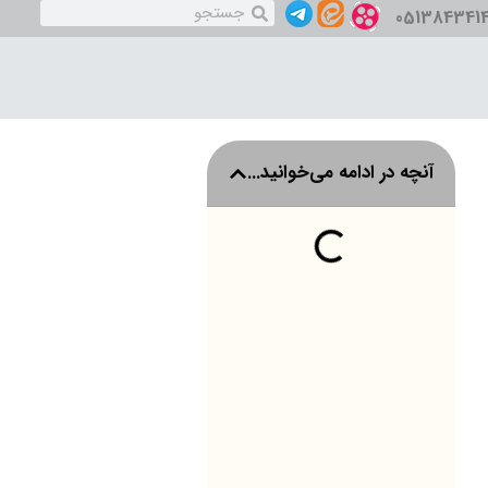
051384341
ل بازه» مشهد متعلق به عموم مردم است
آنچه در ادامه می‌خوانید...