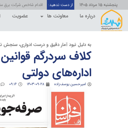
پنجشنبه 15 مرداد 1405
از دست ندهید:
درباره ما
معاونت ها
عضویت
ا
به دلیل نبود آمار دقیق و درست ادواری، سنجش نت
کلاف سردرگم قوانین 
اداره‌های دولتی
امیرحسین یوسف‌زاده
۱۴۰۳-۰۹-۲۸
۰۹:۱۶