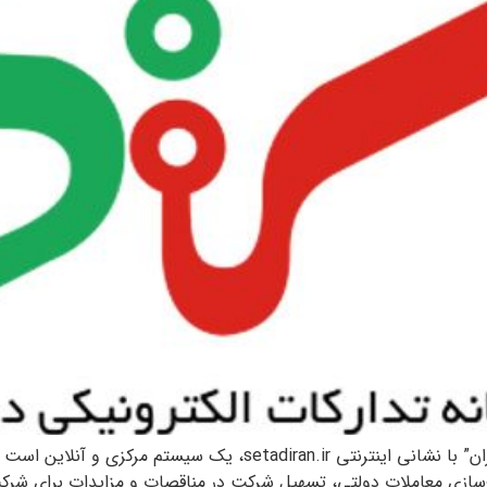
سامانه تدارکات الکترونیکی دولت، معروف به “ستاد ایران” با نشانی اینت
ف‌سازی معاملات دولتی، تسهیل شرکت در مناقصات و مزایدات برای شر