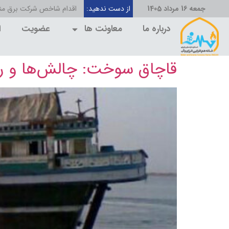
جمعه 16 مرداد 1405
از دست ندهید:
اقدام شاخص شرکت برق منط
درباره ما
معاونت ها
عضویت
ا
قاچاق سوخت: چالش‌ها و را