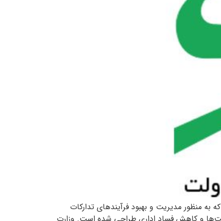
رنتی setadiran.ir، یک سیستم مرکزی و آنلاین است که به منظور مدیریت و بهبود فرآیندهای تدارکات
کت‌ها و کاهش فساد اداری طراحی شده است. وزارت