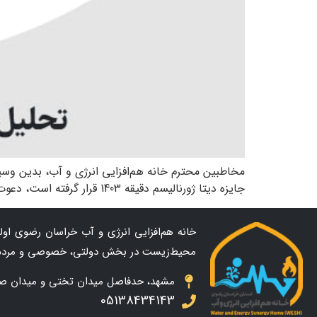
مخاطبین محترم خانه هم‌افزایی انرژی و آب، بدین وسیل
جایزه دیتا ژورنالیسم دقیقه 1403 قرار گرفته است، دعوت به‌عمل می‌آید. با توجه به مشارکت نویسندگان نشریه هم‌افزایی انرژی و آب در تهیه این گزارش […]
خانه هم‌افزایی انرژی و آب خراسان رضوی اولین
محیط‌زیست در بخش دولتی، خصوصی و مردم
مشهد، حدفاصل میدان تختی و میدان صاحب ال
05138434143