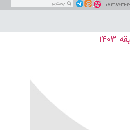
051384341
140