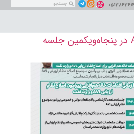
051384341
بررسی ظرفیت‌های زیست‌بوم فناوری و اصلاح نظام ارزیابی AVL در پنجاه‌ویکمین جلسه