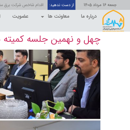
جمعه 16 مرداد 1405
از دست ندهید:
رود «چهل بازه» مشهد م
درباره ما
معاونت ها
عضویت
ا
چهل و نهمین جلسه کمیته به