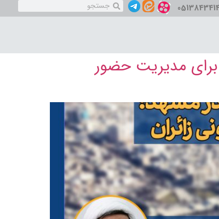
051384341
 برای مدیریت حضور