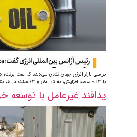
با ۰.۶۳ درصد افزایش، به ۱۰۵ دلار و ۷۳ سنت در هر بشکه رسید، در حالی که معاملات آتی نفت وست […]
پدافند غیرعامل با توسعه خر